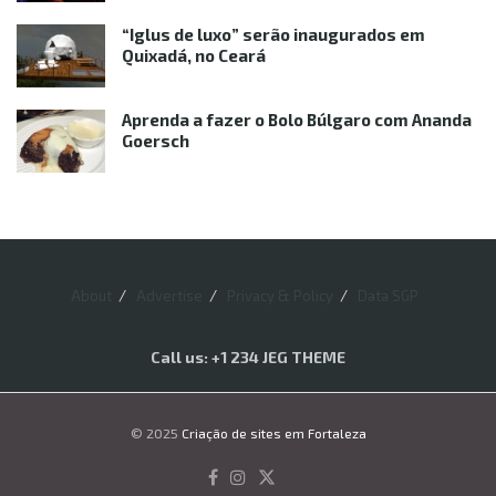
“Iglus de luxo” serão inaugurados em
Quixadá, no Ceará
Aprenda a fazer o Bolo Búlgaro com Ananda
Goersch
About
Advertise
Privacy & Policy
Data SGP
Call us: +1 234 JEG THEME
© 2025
Criação de sites em Fortaleza