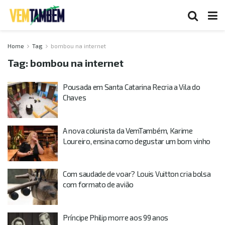
Home
Tag
bombou na internet
Tag:
bombou na internet
Pousada em Santa Catarina Recria a Vila do
Chaves
A nova colunista da VemTambém, Karime
Loureiro, ensina como degustar um bom vinho
Com saudade de voar? Louis Vuitton cria bolsa
com formato de avião
Príncipe Philip morre aos 99 anos