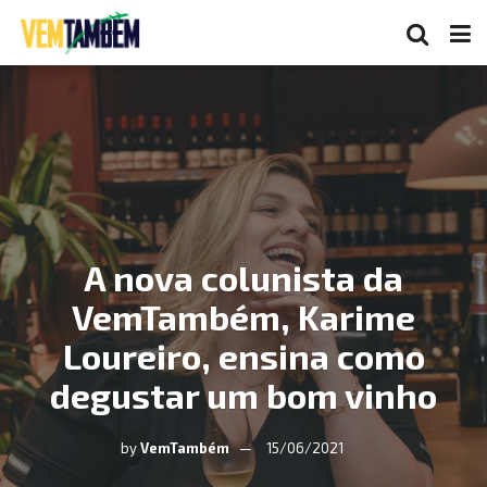
A nova colunista da
VemTambém, Karime
Loureiro, ensina como
degustar um bom vinho
by
VemTambém
15/06/2021