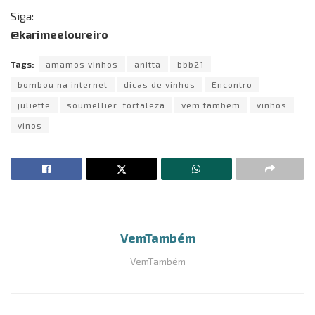
Siga:
@karimeeloureiro
Tags:
amamos vinhos
anitta
bbb21
bombou na internet
dicas de vinhos
Encontro
juliette
soumellier. fortaleza
vem tambem
vinhos
vinos
VemTambém
VemTambém