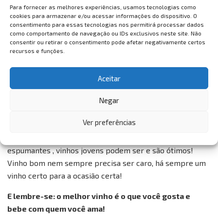
Vinho é muito mais que uma bebida dentro de uma
Para fornecer as melhores experiências, usamos tecnologias como
garrafa, por trás dele há sempre muita história, trabalho
cookies para armazenar e/ou acessar informações do dispositivo. O
e paixão, o que torna o ato de degustar uma experiência
consentimento para essas tecnologias nos permitirá processar dados
como comportamento de navegação ou IDs exclusivos neste site. Não
por si só.
consentir ou retirar o consentimento pode afetar negativamente certos
recursos e funções.
Se for iniciante, comece pelos vinhos brancos ou pelo
tintos menos encorpados, um Pinot Noir, por exemplo!
Aceitar
Se for harmonizar, siga a lógica: pratos leves vinhos
Negar
leves, pratos mais pesados vinhos mais pesados.
Ver preferências
Assim como na vida, não tenha preconceito no mundo dos
vinhos; experimente! Vinhos com rosca (screw cap),
espumantes , vinhos jovens podem ser e são ótimos!
Vinho bom nem sempre precisa ser caro, há sempre um
vinho certo para a ocasião certa!
E lembre-se: o melhor vinho é o que você gosta e
bebe com quem você ama!