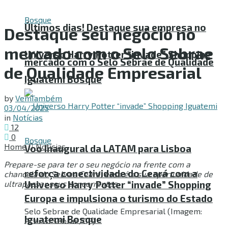
Últimos dias! Destaque sua empresa no
Destaque seu negócio no
mercado com o Selo Sebrae
Universo Harry Potter “invade” Shopping
mercado com o Selo Sebrae de Qualidade
de Qualidade Empresarial
Iguatemi Bosque
by
VemTambém
03/04/2025
in
Notícias
12
0
Home
Notícias
Voo Inaugural da LATAM para Lisboa
Prepare-se para ter o seu negócio na frente com a
reforça conectividade do Ceará com a
chancela do Sebrae Ceará; essa é a sua oportunidade de
ultrapassar seus concorrentes
Universo Harry Potter “invade” Shopping
Europa e impulsiona o turismo do Estado
Selo Sebrae de Qualidade Empresarial (Imagem:
Iguatemi Bosque
Acervo Sebrae/CE)