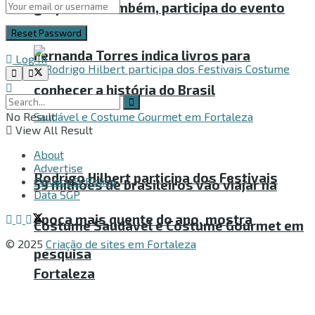
grupo VemTambém, participa do evento
Fernanda Torres indica livros para
Log In
conhecer a história do Brasil
No Result
View All Result
About
Advertise
Rodrigo Hilbert participa dos Festivais
Privacy & Policy
59 milhões de brasileiros vão viajar na
Data SGP
época mais quente do ano, mostra
Costume Saudável e Costume Gourmet em
© 2025
Criação de sites em Fortaleza
pesquisa
Fortaleza