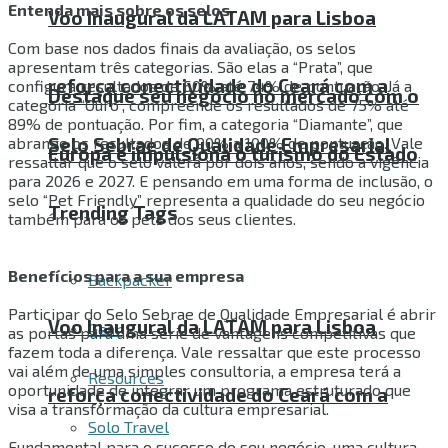
Entenda mais sobre os selos
Voo Inaugural da LATAM para Lisboa
Com base nos dados finais da avaliação, os selos
apresentam três categorias. São elas a “Prata”, que
reforça conectividade do Ceará com a
configura resultados de 60% até 74% de pontuação. Já a
Destaque seu negócio no mercado com o
categoria “Ouro”, compreende os resultados de 75% até
89% de pontuação. Por fim, a categoria “Diamante”, que
abrange os resultados de 90% a 100% de pontuação. Vale
Selo Sebrae de Qualidade Empresarial
Europa e impulsiona o turismo do Estado
ressaltar que o selo valerá por dois anos, sendo a vigência
para 2026 e 2027. E pensando em uma forma de inclusão, o
selo “Pet Friendly” representa a qualidade do seu negócio
Trending Tags
também para os pets dos seus clientes.
Benefícios para a sua empresa
Backpacker
Participar do Selo Sebrae de Qualidade Empresarial é abrir
Voo Inaugural da LATAM para Lisboa
Gear
as portas para uma série de vantagens competitivas que
fazem toda a diferença. Vale ressaltar que este processo
vai além de uma simples consultoria, a empresa terá a
Resources
oportunidade de integrar um programa estruturado que
reforça conectividade do Ceará com a
visa a transformação da cultura empresarial.
Solo Travel
Fundamental para o sucesso do seu negócio, uma cultura