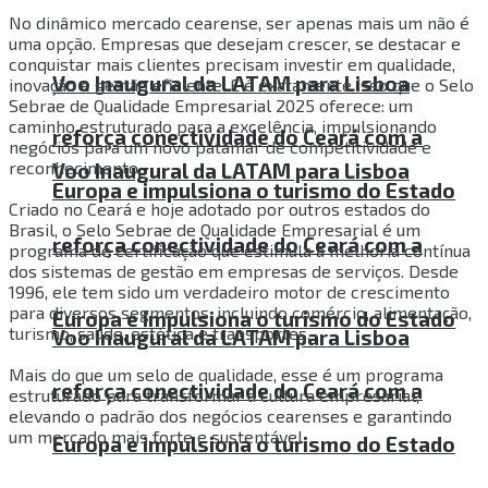
No dinâmico mercado cearense, ser apenas mais um não é
uma opção. Empresas que desejam crescer, se destacar e
conquistar mais clientes precisam investir em qualidade,
Voo Inaugural da LATAM para Lisboa
inovação e gestão eficiente. E é exatamente isso que o Selo
Sebrae de Qualidade Empresarial 2025 oferece: um
caminho estruturado para a excelência, impulsionando
reforça conectividade do Ceará com a
negócios para um novo patamar de competitividade e
reconhecimento.
Voo Inaugural da LATAM para Lisboa
Europa e impulsiona o turismo do Estado
Criado no Ceará e hoje adotado por outros estados do
Brasil, o Selo Sebrae de Qualidade Empresarial é um
reforça conectividade do Ceará com a
programa de certificação que estimula a melhoria contínua
dos sistemas de gestão em empresas de serviços. Desde
1996, ele tem sido um verdadeiro motor de crescimento
para diversos segmentos, incluindo comércio, alimentação,
Europa e impulsiona o turismo do Estado
turismo, saúde, estética e transportes.
Voo Inaugural da LATAM para Lisboa
Mais do que um selo de qualidade, esse é um programa
reforça conectividade do Ceará com a
estruturado para transformar a cultura empresarial,
elevando o padrão dos negócios cearenses e garantindo
um mercado mais forte e sustentável.
Europa e impulsiona o turismo do Estado