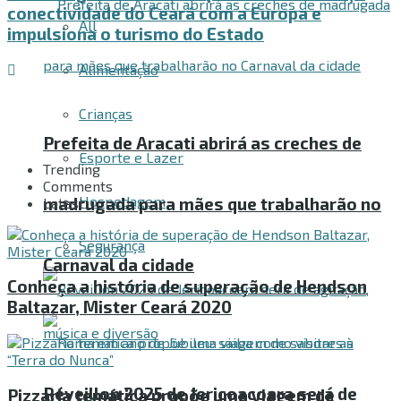
conectividade do Ceará com a Europa e
All
impulsiona o turismo do Estado
Alimentação
Crianças
Prefeita de Aracati abrirá as creches de
Esporte e Lazer
Trending
Comments
Hospedagem
madrugada para mães que trabalharão no
Latest
Segurança
Carnaval da cidade
Conheça a história de superação de Hendson
Baltazar, Mister Ceará 2020
Réveillon 2025 de Jericoacoara será de
Pizzaria temática propõe uma viagem de