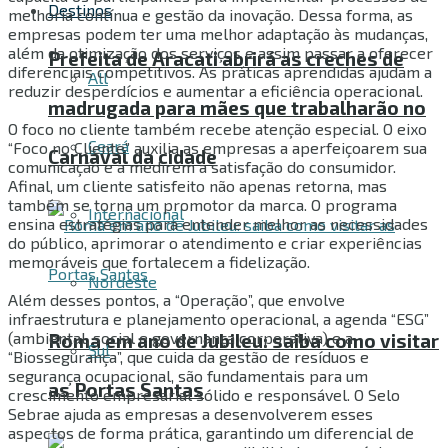
Destinos
melhoria contínua e gestão da inovação. Dessa forma, as
empresas podem ter uma melhor adaptação às mudanças,
além da otimização dos serviços e assim passar a oferecer
Prefeita de Aracati abrirá as creches de
diferenciais competitivos. As práticas aprendidas ajudam a
All
reduzir desperdícios e aumentar a eficiência operacional.
madrugada para mães que trabalharão no
O foco no cliente também recebe atenção especial. O eixo
Ceará
“Foco no Cliente” auxilia as empresas a aperfeiçoarem sua
Carnaval da cidade
comunicação e a medirem a satisfação do consumidor.
Afinal, um cliente satisfeito não apenas retorna, mas
também se torna um promotor da marca. O programa
Internacional
ensina estratégias para entender melhor as necessidades
do público, aprimorar o atendimento e criar experiências
memoráveis que fortalecem a fidelização.
Nordeste
Além desses pontos, a “Operação”, que envolve
infraestrutura e planejamento operacional, a agenda “ESG”
(ambiental, social e governança corporativa) e a
Roma em ano de Jubileu: saiba como visitar
Sul
“Biossegurança”, que cuida da gestão de resíduos e
segurança ocupacional, são fundamentais para um
as Portas Santas
crescimento empresarial sólido e responsável. O Selo
Sebrae ajuda as empresas a desenvolverem esses
aspectos de forma prática, garantindo um diferencial de