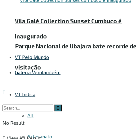
Vila Galé Collection Sunset Cumbuco é
inaugurado
Parque Nacional de Ubajara bate recorde de
VT Pelo Mundo
visitação
Galeria VemTambém
VT Indica
All
No Result
Artesanato
View All Result