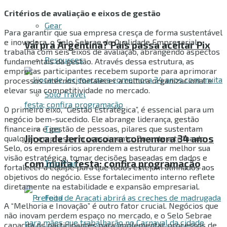
Critérios de avaliação e eixos de gestão
Gear
Para garantir que sua empresa cresça de forma sustentável
e inovadora, o Selo Sebrae de Qualidade Empresarial
Vai pra Argentina? País passa aceitar Pix
trabalha com seis eixos de avaliação, abrangendo aspectos
Resources
fundamentais da gestão. Através dessa estrutura, as
empresas participantes recebem suporte para aprimorar
processos internos, fortalecer a cultura organizacional e
elevar sua competitividade no mercado.
Solo Travel
O primeiro eixo, “Gestão Estratégica”, é essencial para um
negócio bem-sucedido. Ele abrange liderança, gestão
financeira e gestão de pessoas, pilares que sustentam
Tips
Jijoca de Jericoacoara comemora 34 anos
qualquer empresa em crescimento. Durante a trilha do
Selo, os empresários aprendem a estruturar melhor sua
visão estratégica, tomar decisões baseadas em dados e
com muita festa; confira programação
Trip Plan
fortalecer a equipe para que todos estejam alinhados aos
objetivos do negócio. Esse fortalecimento interno reflete
diretamente na estabilidade e expansão empresarial.
Food
A “Melhoria e Inovação” é outro fator crucial. Negócios que
não inovam perdem espaço no mercado, e o Selo Sebrae
capacita os participantes para implementar processos de