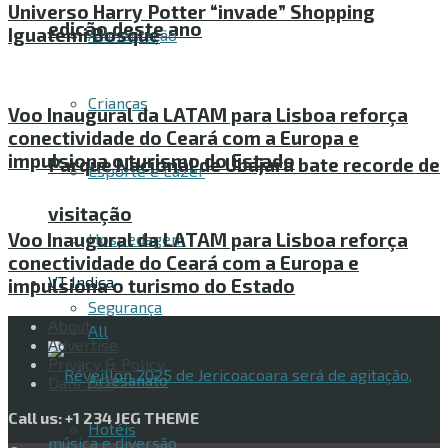
Universo Harry Potter “invade” Shopping
edição deste ano
Iguatemi Bosque
Alimentação
Crianças
Voo Inaugural da LATAM para Lisboa reforça
conectividade do Ceará com a Europa e
impulsiona o turismo do Estado
Parque Nacional de Ubajara bate recorde de
Esporte e Lazer
visitação
Voo Inaugural da LATAM para Lisboa reforça
Hospedagem
conectividade do Ceará com a Europa e
VT Indica
impulsiona o turismo do Estado
Segurança
About
All
Advertise
Privacy & Policy
Artesanato
Data SGP
Call us: +1 234 JEG THEME
Hotéis