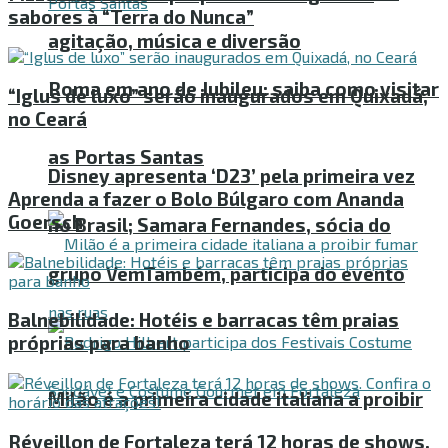
sabores à “Terra do Nunca”
agitação, música e diversão
Roma em ano de Jubileu: saiba como visitar
“Iglus de luxo” serão inaugurados em Quixadá,
no Ceará
as Portas Santas
Disney apresenta ‘D23’ pela primeira vez
Aprenda a fazer o Bolo Búlgaro com Ananda
Goersch
no Brasil; Samara Fernandes, sócia do
grupo VemTambém, participa do evento
Balnebilidade: Hotéis e barracas têm praias
próprias para banho
Milão é a primeira cidade italiana a proibir
Réveillon de Fortaleza terá 12 horas de shows.