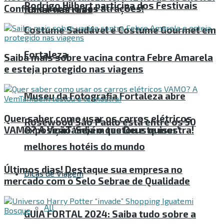
Rodrigo Hilbert participa dos Festivais
Confira o horário das atrações!
fumar nas ruas
Costume Saudável e Costume Gourmet em
Fortaleza
Saiba mais sobre vacina contra Febre Amarela
e esteja protegido nas viagens
Museu da Fotografia Fortaleza abre
Quer saber como usar os carros elétricos
Rosewood São Paulo está entre os 50
VAMO? A VemTambém testou e te mostra!
exposição ‘Seja o que Deus quiser’
melhores hotéis do mundo
Últimos dias! Destaque sua empresa no
Dicas de Viagem
mercado com o Selo Sebrae de Qualidade
All
GUIA FORTAL 2024: Saiba tudo sobre a