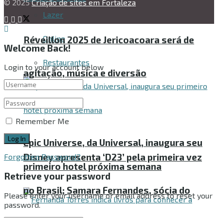
© 2025
Criação de sites em Fortaleza
Lazer
Online
Réveillon 2025 de Jericoacoara será de
Welcome Back!
Restaurantes
Login to your account below
agitação, música e diversão
Remember Me
Epic Universe, da Universal, inaugura seu
Disney apresenta ‘D23’ pela primeira vez
Forgotten Password?
primeiro hotel próxima semana
Retrieve your password
no Brasil; Samara Fernandes, sócia do
Please enter your username or email address to reset your
password.