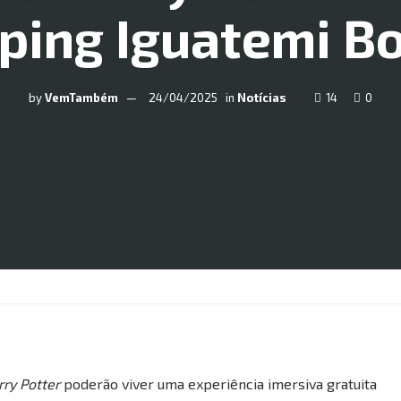
ping Iguatemi B
by
VemTambém
24/04/2025
in
Notícias
14
0
rry Potter
poderão viver uma experiência imersiva gratuita