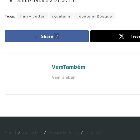
Dom. e feriados: 12h às 21h
Tags:
harry potter
iguatemi
Iguatemi Bosque
Share
7
Twe
VemTambém
VemTambém
About
Advertise
Privacy & Policy
Data SGP