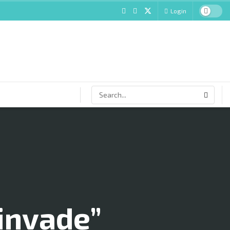
Login
“invade”