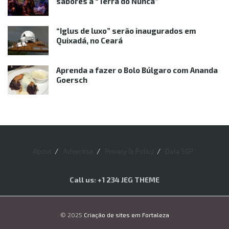
sabores à “Terra do Nunca”
“Iglus de luxo” serão inaugurados em
Quixadá, no Ceará
Aprenda a fazer o Bolo Búlgaro com Ananda
Goersch
About
Advertise
Privacy & Policy
Data SGP
Call us: +1 234 JEG THEME
© 2025
Criação de sites em Fortaleza