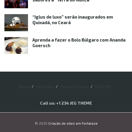
“Iglus de luxo” serão inaugurados em
Quixadá, no Ceará
Aprenda a fazer o Bolo Búlgaro com Ananda
Goersch
About
Advertise
Privacy & Policy
Data SGP
Call us: +1 234 JEG THEME
© 2025
Criação de sites em Fortaleza