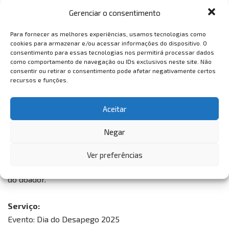
Gerenciar o consentimento
Para fornecer as melhores experiências, usamos tecnologias como
cookies para armazenar e/ou acessar informações do dispositivo. O
consentimento para essas tecnologias nos permitirá processar dados
como comportamento de navegação ou IDs exclusivos neste site. Não
consentir ou retirar o consentimento pode afetar negativamente certos
recursos e funções.
Para aqueles que desejarem doar itens de grande volume
Aceitar
ou em grande quantidade e não puderem comparecer no
dia 23/01, a APP oferece a opção de agendar o
Negar
recolhimento das doações por meio do site app.org.br ou
pelo WhatsApp (85) 4008-4109. Após o evento, a
Ver preferências
instituição agendará a coleta diretamente na residência
do doador.
Serviço:
Evento: Dia do Desapego 2025