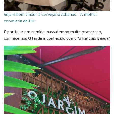
Sejam bem vindos à Cervejaria Albanos – A melhor
cervejaria de BH.
E por falar em comida, passatempo muito prazeroso,
conhecemos
O Jardim
, conhecido como “o Refúgio Beagá.”