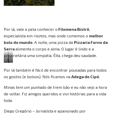
Por lá, vale a pela conhecer o
Filomena Bistrô
,
especialista em risotos, mas onde comemos o
melhor
bolo do mundo
. A noite, uma pizza da
Pizzaria Forno da
Serra
alimenta o corpo e alma. O lugar é lindo e a
proprietária uma simpatia. Êita, chega deu saudade.
A
P
Por lá também é fácil de encontrar pousadas para todos
c
i
os gostos (e bolsos). Nós ficamos na
Adega do Cipó
.
h
z
e
z
Minas tem um punhado de trem bão e eu não vejo a hora
f
a
de voltar. Fiz amigos queridos e vivi histórias para a vida
D
d
toda.
a
e
n
l
Diego Gregório – Jornalista e apaixonado por