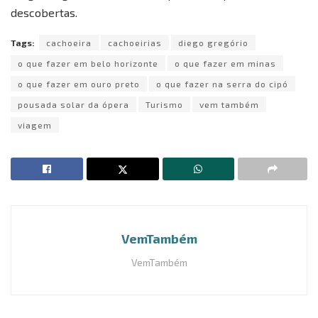
i
i
descobertas.
d
c
Tags:
cachoeira
cachoeirias
diego gregório
o
i
o que fazer em belo horizonte
o que fazer em minas
F
o
i
s
o que fazer em ouro preto
o que fazer na serra do cipó
l
a
pousada solar da ópera
Turismo
vem também
o
e
viagem
m
l
e
u
n
g
a
a
r
l
VemTambém
i
VemTambém
n
d
o