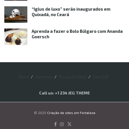
“Iglus de luxo” serão inaugurados em
Quixadá, no Ceará
Aprenda a fazer o Bolo Búlgaro com Ananda
Goersch
About
Advertise
Privacy & Policy
Data SGP
Call us: +1 234 JEG THEME
© 2025
Criação de sites em Fortaleza