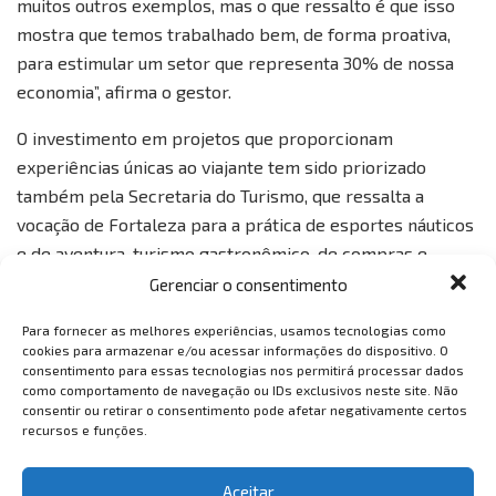
muitos outros exemplos, mas o que ressalto é que isso
mostra que temos trabalhado bem, de forma proativa,
para estimular um setor que representa 30% de nossa
economia”, afirma o gestor.
O investimento em projetos que proporcionam
experiências únicas ao viajante tem sido priorizado
também pela Secretaria do Turismo, que ressalta a
vocação de Fortaleza para a prática de esportes náuticos
e de aventura, turismo gastronômico, de compras e
cultural.
Gerenciar o consentimento
Tags:
Fortaleza
prefeitura de fortaleza
Para fornecer as melhores experiências, usamos tecnologias como
cookies para armazenar e/ou acessar informações do dispositivo. O
consentimento para essas tecnologias nos permitirá processar dados
como comportamento de navegação ou IDs exclusivos neste site. Não
consentir ou retirar o consentimento pode afetar negativamente certos
recursos e funções.
Aceitar