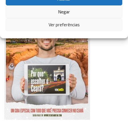
VemTambém
Negar
VemTambém
Ver preferências