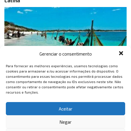
Latina
Gerenciar o consentimento
Para fornecer as melhores experiências, usamos tecnologias como
cookies para armazenar e/ou acessar informações do dispositivo. O
Lançada oficialmente nesta semana (2 de outubro), durante a
consentimento para essas tecnologias nos permitirá processar dados
programação da Feira Internacional de Turismo (FIT), em Buenos
como comportamento de navegação ou IDs exclusivos neste site. Não
Aires, na Argentina, a nova campanha da Agência Brasileira de...
consentir ou retirar o consentimento pode afetar negativamente certos
recursos e funções.
1
2
Aceitar
Negar