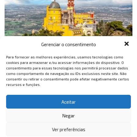
Gerenciar o consentimento
Você sabia que Portugal preserva palácios em seu território?
Para fornecer as melhores experiências, usamos tecnologias como
Listamos sete palácios incríveis para você incluir no seu roteiro e
cookies para armazenar e/ou acessar informações do dispositivo. O
conhecer quando visitar o país. VemTambém! Palácio de...
consentimento para essas tecnologias nos permitirá processar dados
como comportamento de navegação ou IDs exclusivos neste site. Não
consentir ou retirar o consentimento pode afetar negativamente certos
1
2
…
4
recursos e funções.
Aceitar
Negar
Ver preferências