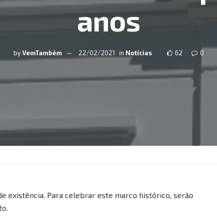
anos
by
VemTambém
22/02/2021
in
Notícias
62
0
e existência. Para celebrar este marco histórico, serão
to.