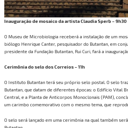
Inauguração de mosaico da artista Claudia Sperb – 9h30
O Museu de Microbiologia receberá a instalação de um mosaic
biólogo Henrique Canter, pesquisador do Butantan, em conjunt
presidente da Fundação Butantan, Rui Curi, fará a inauguraç
Cerimônia do selo dos Correios – 11h
O Instituto Butantan terá seu próprio selo postal. O selo t
Butantan, que datam de diferentes épocas: o Edifício Vital 
Central, e a Planta de Anticorpos Monoclonais (PAM), conc
um carimbo comemorativo com o mesmo tema, que reproduz a
O selo será lançado em uma cerimônia na qual também serã
Butantan.