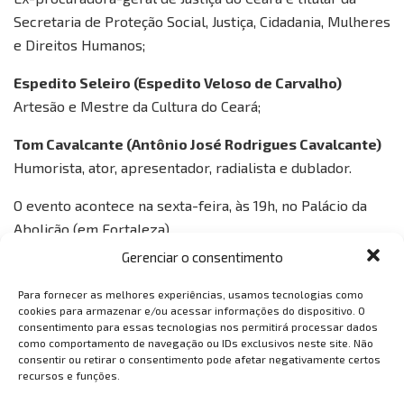
Secretaria de Proteção Social, Justiça, Cidadania, Mulheres
e Direitos Humanos;
Espedito Seleiro (Espedito Veloso de Carvalho)
Artesão e Mestre da Cultura do Ceará;
Tom Cavalcante (Antônio José Rodrigues Cavalcante)
Humorista, ator, apresentador, radialista e dublador.
O evento acontece na sexta-feira, às 19h, no Palácio da
Abolição (em Fortaleza).
Gerenciar o consentimento
Tags:
capacete elmo
cid gomes
espedito seleiro
Governo do Ceará
medalha da abolição
preto zezé
Para fornecer as melhores experiências, usamos tecnologias como
cookies para armazenar e/ou acessar informações do dispositivo. O
tom cavalcante
consentimento para essas tecnologias nos permitirá processar dados
como comportamento de navegação ou IDs exclusivos neste site. Não
consentir ou retirar o consentimento pode afetar negativamente certos
recursos e funções.