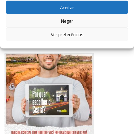
Aceitar
VemTambém
Negar
VemTambém
Ver preferências