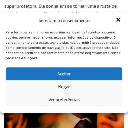
superprotetora. Ela sonha em se tornar uma artista de
mangás, mas sua editora diz que faltam aventuras em
Gerenciar o consentimento
suas histórias.
Para se inspirar
, Yuma decide ir além de
sua condição e viver intensamente. Nessa jornada, ela faz
Para fornecer as melhores experiências, usamos tecnologias como
amizades, vive experiências inesquecíveis e descobre o
cookies para armazenar e/ou acessar informações do dispositivo. O
consentimento para essas tecnologias nos permitirá processar dados
amor.
como comportamento de navegação ou IDs exclusivos neste site. Não
consentir ou retirar o consentimento pode afetar negativamente certos
5 –
Floresta de Sangue (2019), Sion Sono
recursos e funções.
Aceitar
Negar
Ver preferências