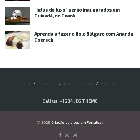
“Iglus de luxo” serão inaugurados em
Quixadá, no Ceará
Aprenda a fazer o Bolo Búlgaro com Ananda
Goersch
About
Advertise
Privacy & Policy
Data SGP
Call us: +1 234 JEG THEME
© 2025
Criação de sites em Fortaleza