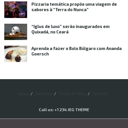
Pizzaria temática propõe uma viagem de
sabores à “Terra do Nunca”
“Iglus de luxo” serão inaugurados em
Quixadá, no Ceará
Aprenda a fazer o Bolo Búlgaro com Ananda
Goersch
About
Advertise
Privacy & Policy
Data SGP
Call us: +1 234 JEG THEME