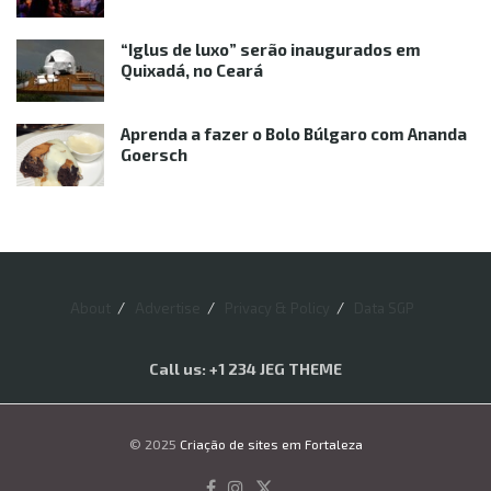
“Iglus de luxo” serão inaugurados em
Quixadá, no Ceará
Aprenda a fazer o Bolo Búlgaro com Ananda
Goersch
About
Advertise
Privacy & Policy
Data SGP
Call us: +1 234 JEG THEME
© 2025
Criação de sites em Fortaleza