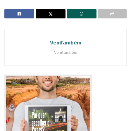
VemTambém
VemTambém