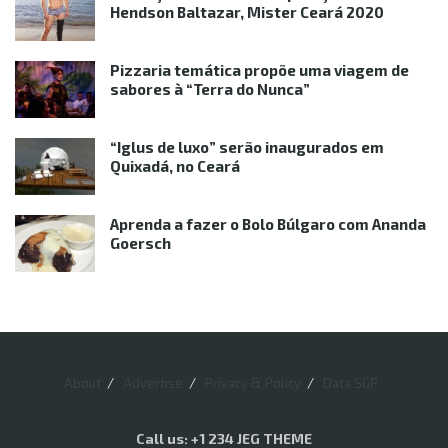
Hendson Baltazar, Mister Ceará 2020
Pizzaria temática propõe uma viagem de
sabores à “Terra do Nunca”
“Iglus de luxo” serão inaugurados em
Quixadá, no Ceará
Aprenda a fazer o Bolo Búlgaro com Ananda
Goersch
About
Advertise
Privacy & Policy
Data SGP
Call us: +1 234 JEG THEME