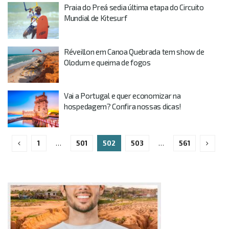
Praia do Preá sedia última etapa do Circuito
Mundial de Kitesurf
Réveillon em Canoa Quebrada tem show de
Olodum e queima de fogos
Vai a Portugal e quer economizar na
hospedagem? Confira nossas dicas!
1
…
501
502
503
…
561