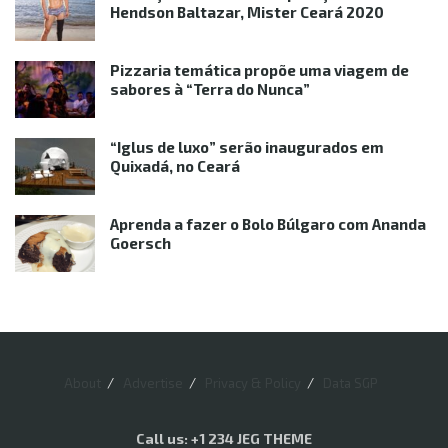
Hendson Baltazar, Mister Ceará 2020
Pizzaria temática propõe uma viagem de
sabores à “Terra do Nunca”
“Iglus de luxo” serão inaugurados em
Quixadá, no Ceará
Aprenda a fazer o Bolo Búlgaro com Ananda
Goersch
About
Advertise
Privacy & Policy
Data SGP
Call us: +1 234 JEG THEME