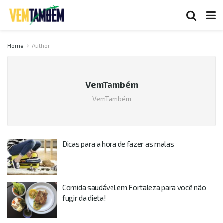
Home
Author
VemTambém
VemTambém
Dicas para a hora de fazer as malas
Comida saudável em Fortaleza para você não
fugir da dieta!