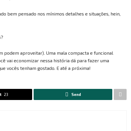
do bem pensado nos mínimos detalhes e situações, hein,
á?
ém podem aproveitar). Uma mala compacta e funcional
ê vai economizar nessa história dá para fazer uma
que vocês tenham gostado. E até a próxima!
t
23
Send