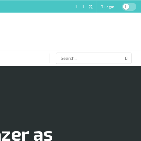
Login
azer as