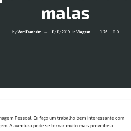
malas
by
VemTambém
11/11/2019
in
Viagem
76
0
 Imagem Pessoal. Eu faço um trabalho bem interessante com
gem. A aventura pode se tornar muito mais proveitosa