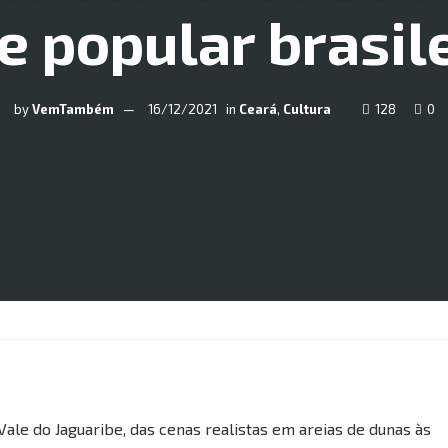
e popular brasil
by
VemTambém
16/12/2021
in
Ceará
,
Cultura
128
0
 Vale do Jaguaribe, das cenas realistas em areias de dunas às