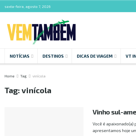
sexta-feira, agosto 7, 2026
NOTÍCIAS
DESTINOS
DICAS DE VIAGEM
VT I
Home
Tag
vinícola
Tag:
vinícola
Vinho sul-ame
Você é apaixonado(a) 
apresentamos hoje um r