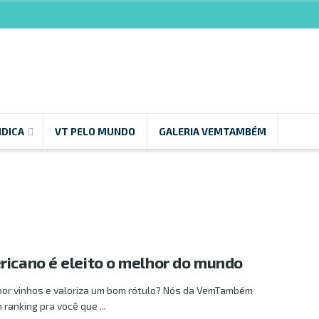
NDICA
VT PELO MUNDO
GALERIA VEMTAMBÉM
ricano é eleito o melhor do mundo
por vinhos e valoriza um bom rótulo? Nós da VemTambém
anking pra você que ...