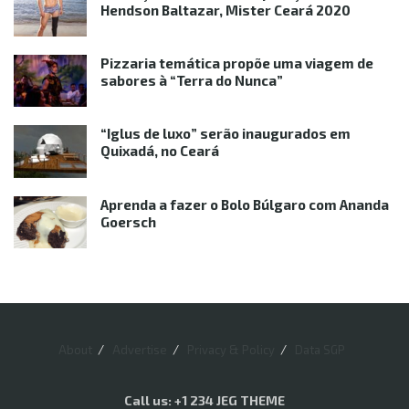
Hendson Baltazar, Mister Ceará 2020
Pizzaria temática propõe uma viagem de
sabores à “Terra do Nunca”
“Iglus de luxo” serão inaugurados em
Quixadá, no Ceará
Aprenda a fazer o Bolo Búlgaro com Ananda
Goersch
About
Advertise
Privacy & Policy
Data SGP
Call us: +1 234 JEG THEME