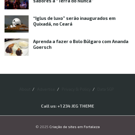
sabores à “Terra do Nunca”
“Iglus de luxo” serão inaugurados em
Quixadá, no Ceará
Aprenda a fazer o Bolo Búlgaro com Ananda
Goersch
About
Advertise
Privacy & Policy
Data SGP
Call us: +1 234 JEG THEME
© 2025
Criação de sites em Fortaleza