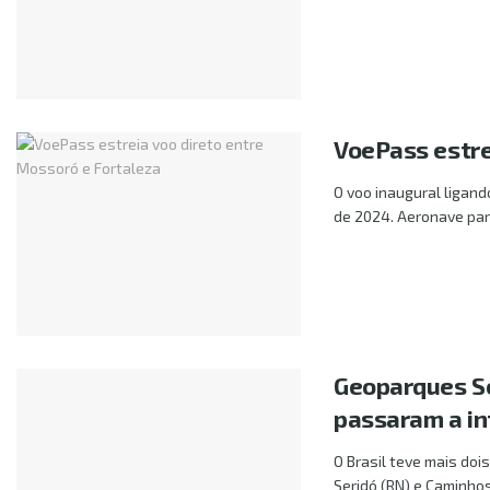
VoePass estre
O voo inaugural ligand
de 2024. Aeronave part
Geoparques Se
passaram a in
O Brasil teve mais do
Seridó (RN) e Caminhos