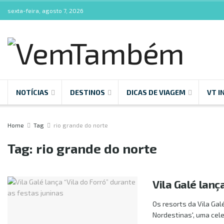
sexta-feira, agosto 7, 2026
NOTÍCIAS
DESTINOS
DICAS DE VIAGEM
VT I
Home
Tag
rio grande do norte
Tag:
rio grande do norte
Vila Galé lanç
Os resorts da Vila Gal
Nordestinas', uma cele