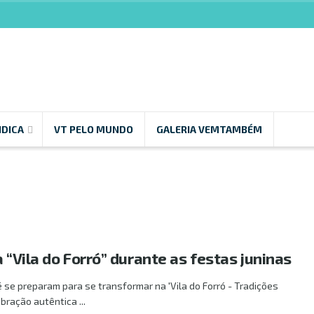
NDICA
VT PELO MUNDO
GALERIA VEMTAMBÉM
a “Vila do Forró” durante as festas juninas
é se preparam para se transformar na 'Vila do Forró - Tradições
bração autêntica ...