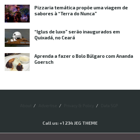
Pizzaria temática propõe uma viagem de
sabores à “Terra do Nunca”
“Iglus de luxo” serão inaugurados em
Quixadá, no Ceará
Aprenda a fazer o Bolo Búlgaro com Ananda
Goersch
About
Advertise
Privacy & Policy
Data SGP
Call us: +1 234 JEG THEME