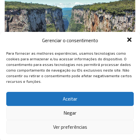
Gerenciar o consentimento
Para fornecer as melhores experiências, usamos tecnologias como
cookies para armazenar e/ou acessar informações do dispositivo. O
consentimento para essas tecnologias nos permitirá processar dados
como comportamento de navegação ou IDs exclusivos neste site. Não
Evento da Unesco
consentir ou retirar o consentimento pode afetar negativamente certos
recursos e funções.
No dia 21 de abril, a UNESCO apresentará os novos
Geoparques em um evento digital de boas-vindas que
Aceitar
pode ser acompanhado ao vivo pela internet, a partir das
Negar
9 horas, no canal do YouTube da Global Geoparks
Network.
Ver preferências
Tags:
geoparque caminhos dos cânions do sul