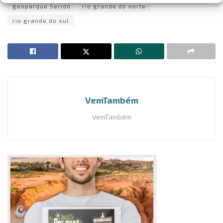
geoparque Seridó
rio grande do norte
rio grande do sul
VemTambém
VemTambém