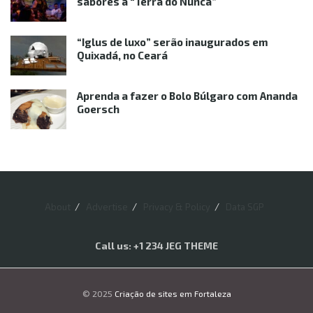
sabores à “Terra do Nunca”
“Iglus de luxo” serão inaugurados em
Quixadá, no Ceará
Aprenda a fazer o Bolo Búlgaro com Ananda
Goersch
About
Advertise
Privacy & Policy
Data SGP
Call us: +1 234 JEG THEME
© 2025
Criação de sites em Fortaleza