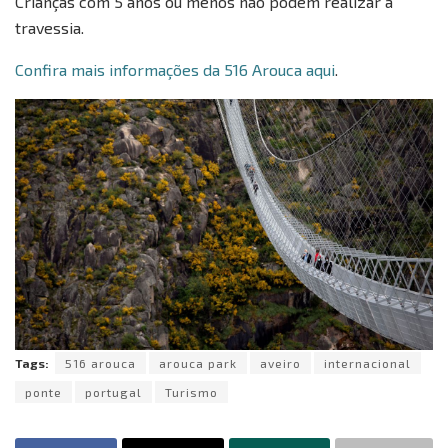
Crianças com 5 anos ou menos não podem realizar a
travessia.
Confira mais informações da 516 Arouca aqui
.
Tags:
516 arouca
arouca park
aveiro
internacional
ponte
portugal
Turismo