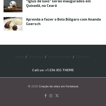
“Iglus de luxo” serão inaugurados em
Quixadá, no Ceará
Aprenda a fazer o Bolo Búlgaro com Ananda
Goersch
About
Advertise
Privacy & Policy
Data SGP
Call us: +1 234 JEG THEME
© 2025
Criação de sites em Fortaleza