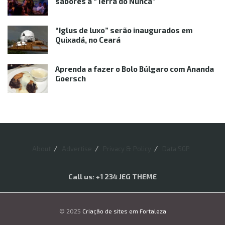
sabores à “Terra do Nunca”
“Iglus de luxo” serão inaugurados em
Quixadá, no Ceará
Aprenda a fazer o Bolo Búlgaro com Ananda
Goersch
About
Advertise
Privacy & Policy
Data SGP
Call us: +1 234 JEG THEME
© 2025
Criação de sites em Fortaleza