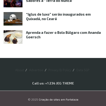
sabores à “Terra do Nunca”
“Iglus de luxo” serão inaugurados em
Quixadá, no Ceará
Aprenda a fazer o Bolo Búlgaro com Ananda
Goersch
About
Advertise
Privacy & Policy
Data SGP
Call us: +1 234 JEG THEME
© 2025
Criação de sites em Fortaleza