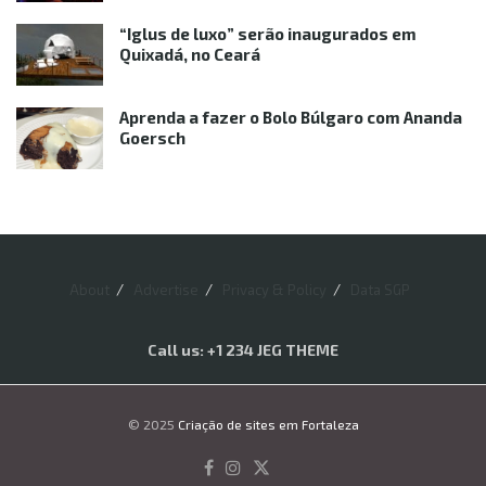
“Iglus de luxo” serão inaugurados em
Quixadá, no Ceará
Aprenda a fazer o Bolo Búlgaro com Ananda
Goersch
About
Advertise
Privacy & Policy
Data SGP
Call us: +1 234 JEG THEME
© 2025
Criação de sites em Fortaleza