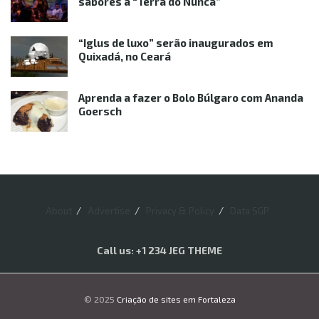
sabores à “Terra do Nunca”
“Iglus de luxo” serão inaugurados em
Quixadá, no Ceará
Aprenda a fazer o Bolo Búlgaro com Ananda
Goersch
About
Advertise
Privacy & Policy
Data SGP
Call us: +1 234 JEG THEME
© 2025
Criação de sites em Fortaleza