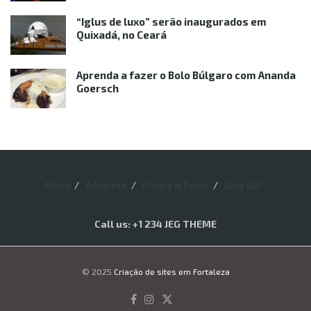
“Iglus de luxo” serão inaugurados em
Quixadá, no Ceará
Aprenda a fazer o Bolo Búlgaro com Ananda
Goersch
About
Advertise
Privacy & Policy
Data SGP
Call us: +1 234 JEG THEME
© 2025
Criação de sites em Fortaleza