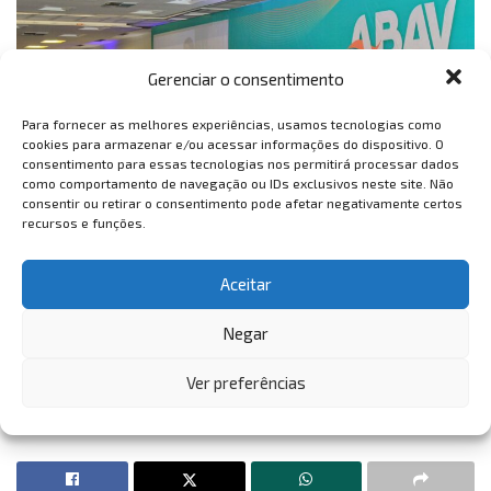
Gerenciar o consentimento
Para fornecer as melhores experiências, usamos tecnologias como
cookies para armazenar e/ou acessar informações do dispositivo. O
consentimento para essas tecnologias nos permitirá processar dados
como comportamento de navegação ou IDs exclusivos neste site. Não
Erika Wins, turismóloga, trabalha com redes sociais para
consentir ou retirar o consentimento pode afetar negativamente certos
o sistema hoteleiro e diz que já está sentindo mudanças.
recursos e funções.
“Tenho certeza que o Ceará será a cara do Brasil em 2022,
o País todo está falando sobre o nosso estado e as
Aceitar
vendas, aquecendo bastante”, finaliza a profissional.
Negar
Tags:
abav expo & collab
camilo santana
feira de turismo
governo do estado do ceará
Ver preferências
revista vem tambem
viagem para o ceara