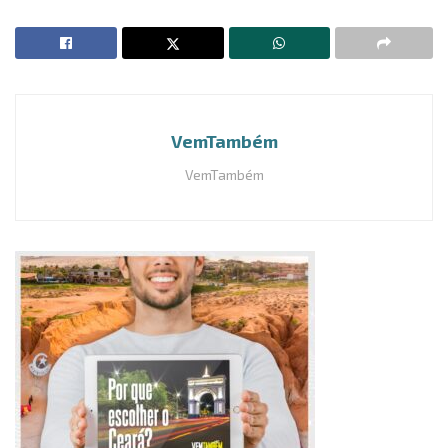
VemTambém
VemTambém