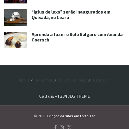
“Iglus de luxo” serão inaugurados em
Quixadá, no Ceará
Aprenda a fazer o Bolo Búlgaro com Ananda
Goersch
About
Advertise
Privacy & Policy
Data SGP
Call us: +1 234 JEG THEME
© 2025
Criação de sites em Fortaleza