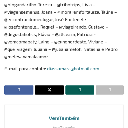
@blogandarilho ,Tereza – @tribotrips, Livia –
@viagensemenus, Joana – @moraremfortaleza, Taline –
@encontrandomeulugar, José Fontenele –
@josefontenele_, Raquel – @viageirando, Gustavo –
@degustaholics, Flávio – @allceara, Patrícia -
@vemcomapaty, Laine – @eunonordeste, Viviane –
@que_viagem, Juliana – @julianameloh, Natasha e Pedro
@melevanamalaamor
E-mail para contato:
diassamara@hotmail.com
VemTambém
VemTambém