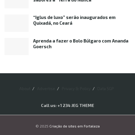
“Iglus de luxo” serão inaugurados em
Quixadá, no Ceará
Aprenda a fazer o Bolo Búlgaro com Ananda
Goersch
About
Advertise
Privacy & Policy
Data SGP
Call us: +1 234 JEG THEME
© 2025
Criação de sites em Fortaleza