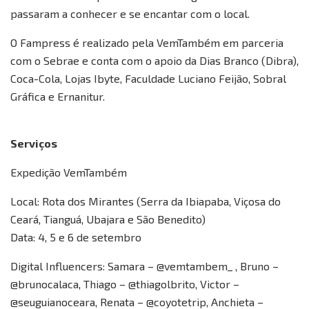
passaram a conhecer e se encantar com o local.
O Fampress é realizado pela VemTambém em parceria
com o Sebrae e conta com o apoio da Dias Branco (Dibra),
Coca-Cola, Lojas Ibyte, Faculdade Luciano Feijão, Sobral
Gráfica e Ernanitur.
Serviços
Expedição VemTambém
Local: Rota dos Mirantes (Serra da Ibiapaba, Viçosa do
Ceará, Tianguá, Ubajara e São Benedito)
Data: 4, 5 e 6 de setembro
Digital Influencers: Samara – @vemtambem_ , Bruno –
@brunocalaca, Thiago – @thiagolbrito, Victor –
@seuguianoceara, Renata – @coyotetrip, Anchieta –