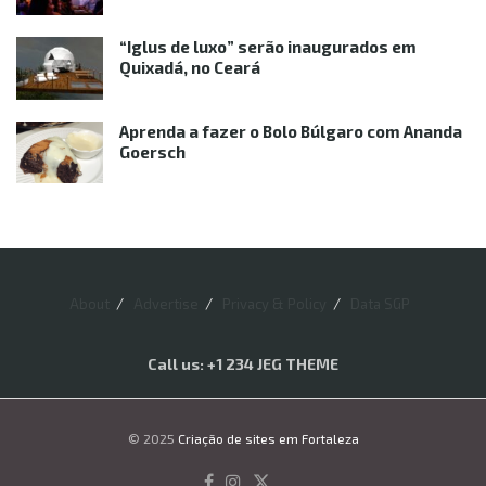
“Iglus de luxo” serão inaugurados em
Quixadá, no Ceará
Aprenda a fazer o Bolo Búlgaro com Ananda
Goersch
About
Advertise
Privacy & Policy
Data SGP
Call us: +1 234 JEG THEME
© 2025
Criação de sites em Fortaleza