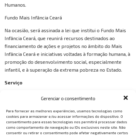
Humanos.
Fundo Mais Infância Ceará
Na ocasião, será assinada a lei que institui o Fundo Mais
Infância Ceará, que reunirá recursos destinados ao
financiamento de ações e projetos no âmbito do Mais
Infância Ceará e iniciativas voltadas à formação humana, à
promoção do desenvolvimento social, especialmente
infantil, e à superação da extrema pobreza no Estado.
Serviço
Apresentação da Cidade Mais Infância
Gerenciar o consentimento
Local: Centro de Evento do Ceará (Entrada pelo Portão E)
– 1º andar.
Para fornecer as melhores experiências, usamos tecnologias como
cookies para armazenar e/ou acessar informações do dispositivo. O
Data: 31/03/2022 (quinta-feira)
consentimento para essas tecnologias nos permitirá processar dados
Hora: 16 horas
como comportamento de navegação ou IDs exclusivos neste site. Não
consentir ou retirar o consentimento pode afetar negativamente certos