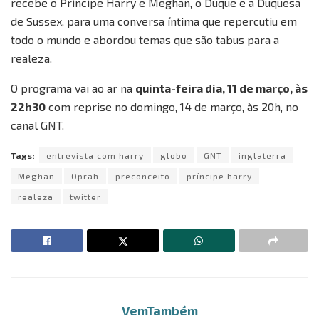
recebe o Príncipe Harry e Meghan, o Duque e a Duquesa
de Sussex, para uma conversa íntima que repercutiu em
todo o mundo e abordou temas que são tabus para a
realeza.
O programa vai ao ar na
quinta-feira dia, 11 de março, às
22h30
com reprise no domingo, 14 de março, às 20h, no
canal GNT.
Tags:
entrevista com harry
globo
GNT
inglaterra
Meghan
Oprah
preconceito
príncipe harry
realeza
twitter
VemTambém