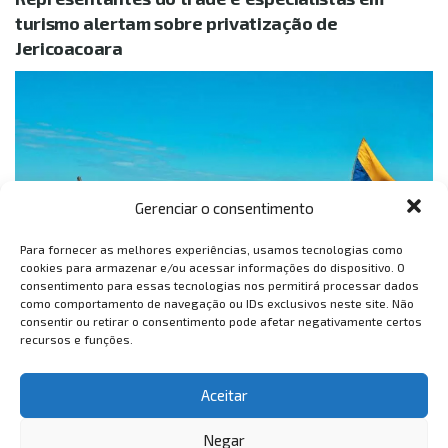
turismo alertam sobre privatização de
Jericoacoara
Gerenciar o consentimento
Para fornecer as melhores experiências, usamos tecnologias como
cookies para armazenar e/ou acessar informações do dispositivo. O
consentimento para essas tecnologias nos permitirá processar dados
O alerta é para que modelo de concessão empregado pelo
como comportamento de navegação ou IDs exclusivos neste site. Não
consentir ou retirar o consentimento pode afetar negativamente certos
Governo Federal seja adequado para que a área não sofra
recursos e funções.
degradação e tenha prejuízos nem econômicos nem ambientais
1
…
26
27
Aceitar
Negar