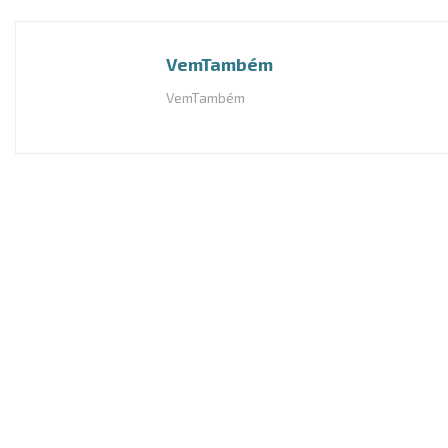
VemTambém
VemTambém