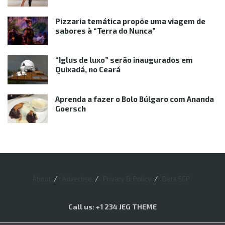
Pizzaria temática propõe uma viagem de
sabores à “Terra do Nunca”
“Iglus de luxo” serão inaugurados em
Quixadá, no Ceará
Aprenda a fazer o Bolo Búlgaro com Ananda
Goersch
About
Advertise
Privacy & Policy
Data SGP
Call us: +1 234 JEG THEME