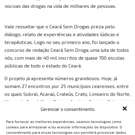
nocivas das drogas na vida de milhares de pessoas.
Vale ressaltar que o Ceará Sem Drogas preza pelo
diálogo, relato de experiências e atividades lúdicas e
terapêuticas. Logo no seu primeiro ano, foi lançado o
concurso de redação Ceará Sem Droga: uma luta de todos
nós, com mais de 40 mil inscritos de quase 700 escolas
públicas de todo o estado do Ceará.
O projeto já apresenta números grandiosos. Hoje, já
somam 27 encontros por 25 municípios cearenses, entre
os quais Sobral, Acaraú, Crateús, Crato, Limoeiro do Norte,
Viçosa do Ceará, Nova Russas, Aquiraz, Campos Sales,
Gerenciar o consentimento
Horizonte, Aracati, Cruz, Ocara, Russas, Brejo Santo,
Várzea Alegre, Boa Viagem, Itatira, Morada Nova, Itapajé,
Para fornecer as melhores experiências, usamos tecnologias como
Tauá, Massapê, Missão Velha, Acopiara, e a capital do
cookies para armazenar e/ou acessar informações do dispositivo. O
consentimento para essas tecnologias nos permitirá processar dados
Estado, Fortaleza, impactando mais de 65 mil pessoas e