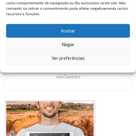
como comportamento de navegação ou IDs exclusivos neste site. Não
provando ser um sucesso na medida em que tem alertado
consentir ou retirar o consentimento pode afetar negativamente certos
cada vez mais os nossos jovens e seus familiares.
recursos e funções.
Aceitar
Negar
Ver preferências
VemTambém
VemTambém