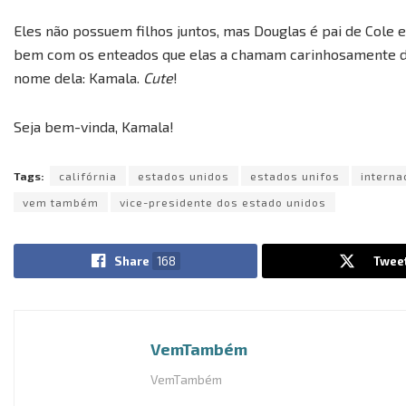
Eles não possuem filhos juntos, mas Douglas é pai de Cole e
bem com os enteados que elas a chamam carinhosamente de
nome dela: Kamala.
Cute
!
Seja bem-vinda, Kamala!
Tags:
califórnia
estados unidos
estados unifos
interna
vem também
vice-presidente dos estado unidos
Share
168
Twee
VemTambém
VemTambém