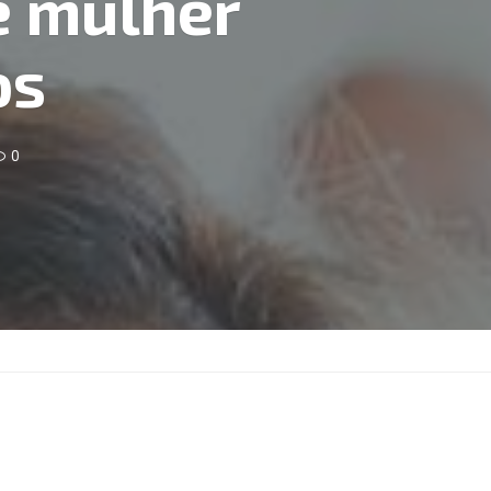
e mulher
os
0