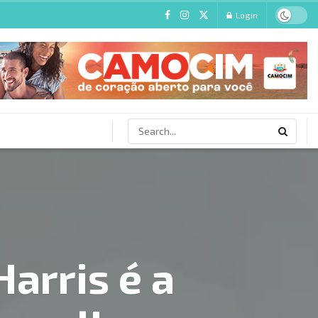
Login
arris é a