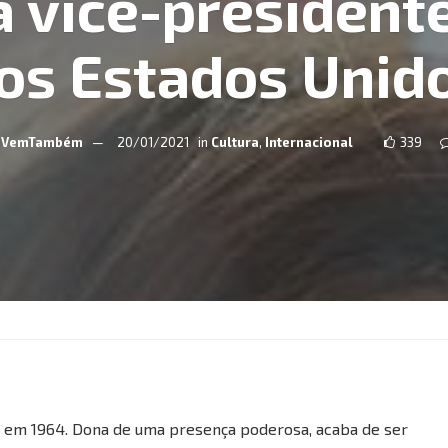
a vice-president
os Estados Unid
VemTambém
20/01/2021
in
Cultura
,
Internacional
339
eu em 1964. Dona de uma presença poderosa, acaba de ser