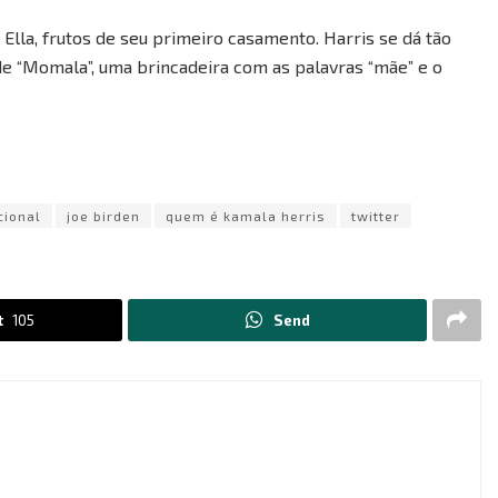
 Ella, frutos de seu primeiro casamento. Harris se dá tão
 “Momala”, uma brincadeira com as palavras “mãe” e o
cional
joe birden
quem é kamala herris
twitter
t
105
Send