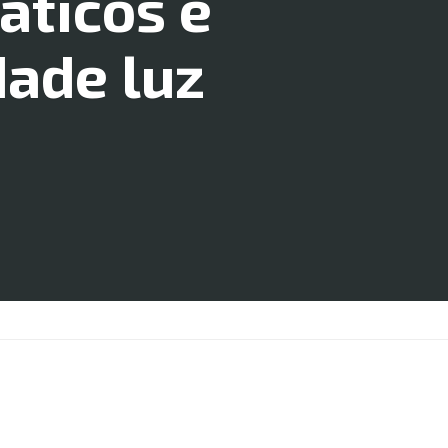
áticos e
dade luz