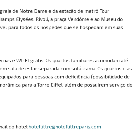
a igreja de Notre Dame e da estação de metrô Tour
Champs Elysées, Rivoli, a praça Vendôme e ao Museu do
ável para todos os hóspedes que se hospedam em suas
rnas e WI-FI grátis. Os quartos familiares acomodam até
luem sala de estar separada com sofá-cama. Os quartos e as
 equipados para pessoas com deficiência (possibilidade de
norâmica para a Torre Eiffel, além de possuírem serviço de
ail do hotel:
hotellittre@hotellittreparis.com