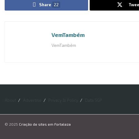
Share
22
Twee
VemTambém
VemTambém
About
Advertise
Privacy & Policy
Data SGP
© 2025
Criação de sites em Fortaleza