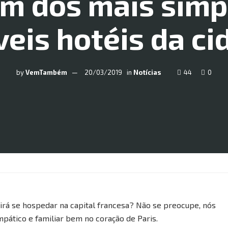
 um dos mais simp
eis hotéis da ci
by
VemTambém
20/03/2019
in
Notícias
44
0
e irá se hospedar na capital francesa? Não se preocupe, nós
ático e familiar bem no coração de Paris.