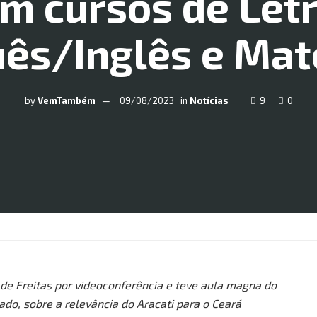
m cursos de Let
ês/Inglês e Ma
by
VemTambém
09/08/2023
in
Notícias
9
0
de Freitas por videoconferência e teve aula magna do
ado, sobre a relevância do Aracati para o Ceará