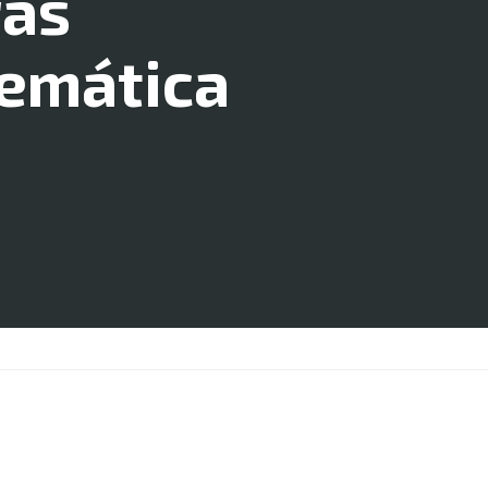
ras
temática