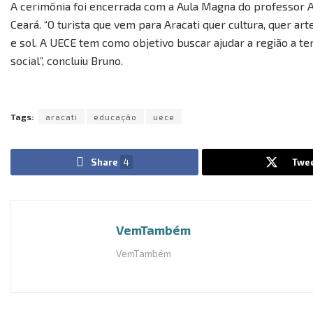
A cerimônia foi encerrada com a Aula Magna do professor Ar
Ceará. “O turista que vem para Aracati quer cultura, quer ar
e sol. A UECE tem como objetivo buscar ajudar a região a t
social”, concluiu Bruno.
Tags:
aracati
educação
uece
Share
4
Twe
VemTambém
VemTambém