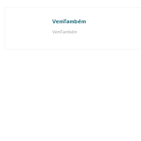
VemTambém
VemTambém