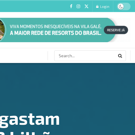
Login
s gastam