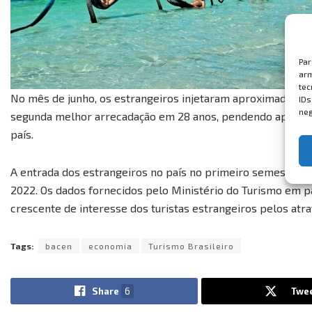
Par
arm
tec
No mês de junho, os estrangeiros injetaram aproximadamen
IDs
neg
segunda melhor arrecadação em 28 anos, pendendo apenas 
país.
A entrada dos estrangeiros no país no primeiro semestre eq
2022. Os dados fornecidos pelo Ministério do Turismo em p
crescente de interesse dos turistas estrangeiros pelos atrati
Tags:
bacen
economia
Turismo Brasileiro
Share
6
Twe