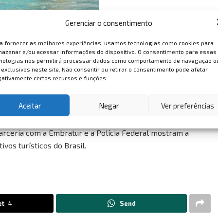
Gerenciar o consentimento
a fornecer as melhores experiências, usamos tecnologias como cookies para
azenar e/ou acessar informações do dispositivo. O consentimento para essas
nologias nos permitirá processar dados como comportamento de navegação o
te R$ 2,4 bilhões com consumo no país, o que representa a
 exclusivos neste site. Não consentir ou retirar o consentimento pode afetar
ativamente certos recursos e funções.
para 2014, no período de realização da Copa do Mundo no
Aceitar
Negar
Ver preferências
uivale a 92% do total registrado ao longo de todo o ano de
arceria com a Embratur e a Polícia Federal mostram a
vos turísticos do Brasil.
et
4
Send