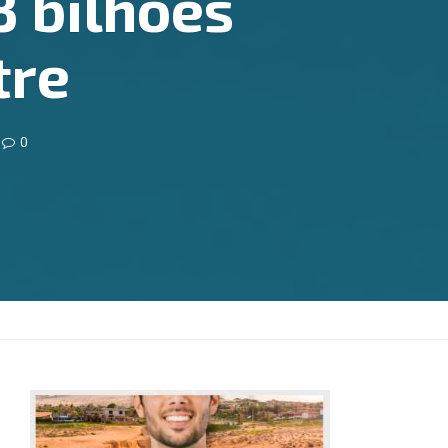
 bilhões
tre
0