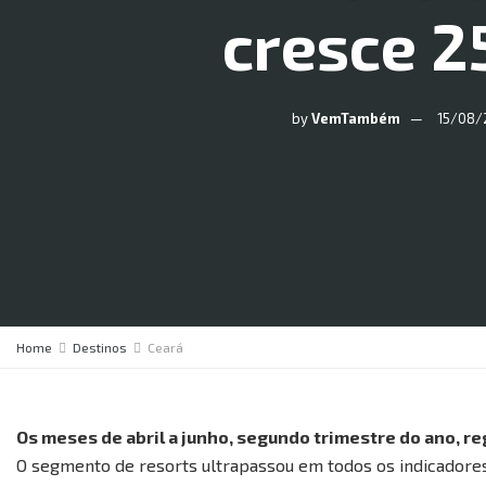
cresce 2
by
VemTambém
15/08/
Home
Destinos
Ceará
Os meses de abril a junho, segundo trimestre do ano, re
O segmento de resorts ultrapassou em todos os indicadores