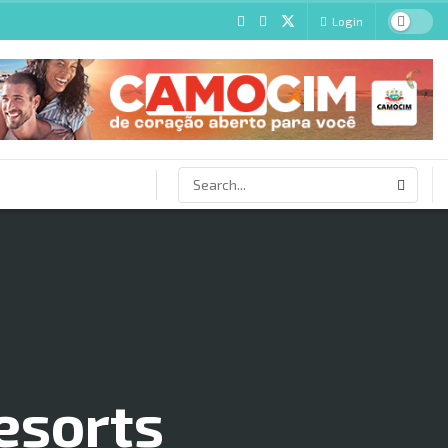
Login
esorts