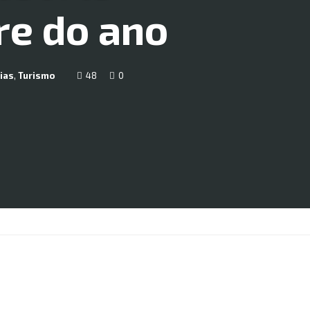
re do ano
ias
,
Turismo
48
0