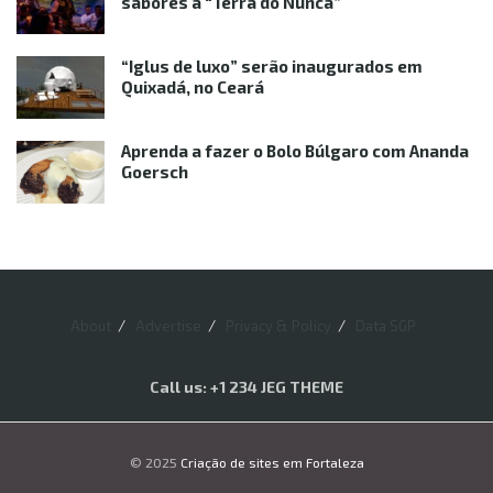
sabores à “Terra do Nunca”
“Iglus de luxo” serão inaugurados em
Quixadá, no Ceará
Aprenda a fazer o Bolo Búlgaro com Ananda
Goersch
About
Advertise
Privacy & Policy
Data SGP
Call us: +1 234 JEG THEME
© 2025
Criação de sites em Fortaleza