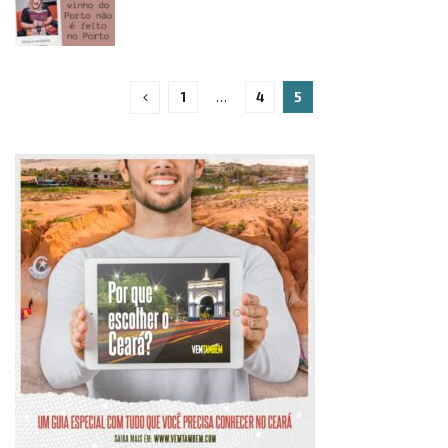
1
…
4
5