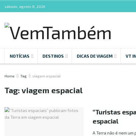
sábado, agosto 8, 2026
NOTÍCIAS
DESTINOS
DICAS DE VIAGEM
VT I
Home
Tag
viagem espacial
Tag:
viagem espacial
“Turistas esp
espacial
A Terra não é nem um p