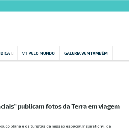
NDICA
VT PELO MUNDO
GALERIA VEMTAMBÉM
aciais” publicam fotos da Terra em viagem
ouco plana e os turistas da missão espacial Inspiration4, da